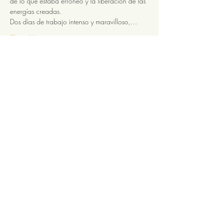
de lo que estaba erróneo y la liberación de las 
energías creadas.
Dos días de trabajo intenso y maravilloso,…
Show More
Tickets
Sale ended
Ticket type
12 horas académicas RSV
More info
Price
$375.00
Share this event