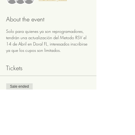
About the event
Solo para quienes ya son reprogramadores, 
tendrán una actualización del Metodo RSV el 
14 de Abril en Doral FL, interesados inscribirse 
ya que los cupos son limitados.
Tickets
Sale ended
Ticket type
Actualización RSV - Sábado
14A
Price
$35.00