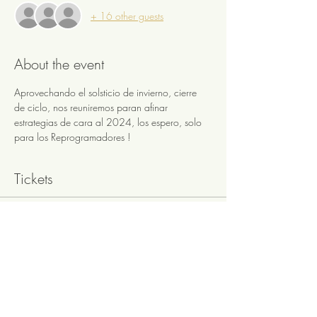
+ 16 other guests
About the event
Aprovechando el solsticio de invierno, cierre 
de ciclo, nos reuniremos paran afinar 
estrategias de cara al 2024, los espero, solo 
para los Reprogramadores !
Tickets
Sale ended
Ticket type
Metodo RSV
More info